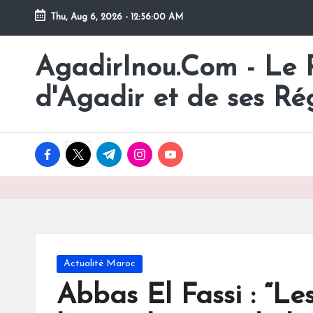
Thu, Aug 6, 2026
-
12:56:01 AM
Skip
to
AgadirInou.Com - Le Po
Toute
content
l'actualité
d'Agadir et de ses Ré
de
la
ville
facebook.com
twitter.com
t.me
instagram.com
youtube.com
d'Agadir
en
un
Clic!
Posted
Actualité Maroc
in
Abbas El Fassi : “Les