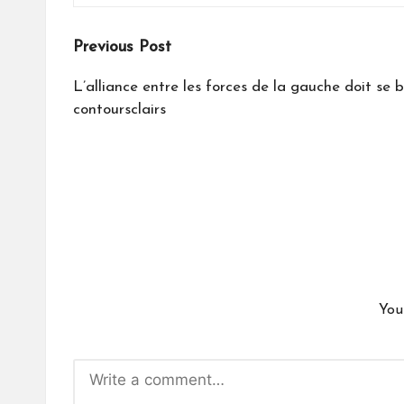
Post
Previous Post
navigation
L’alliance entre les forces de la gauche doit se 
contoursclairs
You