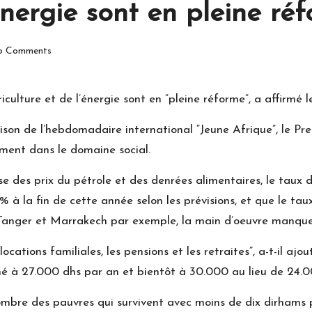
’énergie sont en pleine ré
 Comments
riculture et de l’énergie sont en “pleine réforme”, a affirmé 
aison de l’hebdomadaire international “Jeune Afrique”, le Pr
mment dans le domaine social.
sse des prix du pétrole et des denrées alimentaires, le taux
% à la fin de cette année selon les prévisions, et que le tau
u’à Tanger et Marrakech par exemple, la main d’oeuvre manque
ations familiales, les pensions et les retraites”, a-t-il ajou
onné à 27.000 dhs par an et bientôt à 30.000 au lieu de 24
bre des pauvres qui survivent avec moins de dix dirhams par 