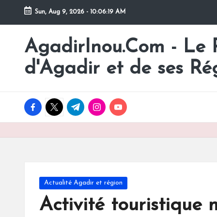
Sun, Aug 9, 2026
-
10:06:19 AM
Skip
to
AgadirInou.Com - Le Po
Toute
content
l'actualité
d'Agadir et de ses Ré
de
la
ville
facebook.com
twitter.com
t.me
instagram.com
youtube.com
d'Agadir
en
un
Clic!
Posted
Actualité Agadir et région
in
Activité touristique