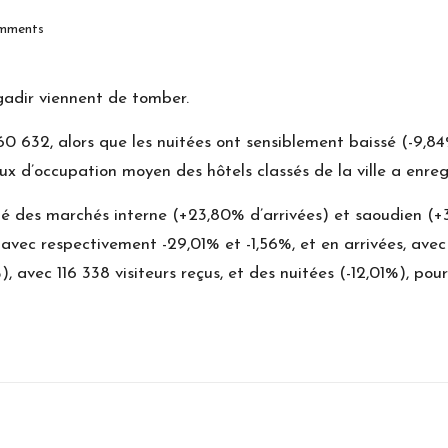
mments
Agadir viennent de tomber.
à 60 632, alors que les nuitées ont sensiblement baissé (-9,
 taux d’occupation moyen des hôtels classés de la ville a enr
 des marchés interne (+23,80% d’arrivées) et saoudien (+39
 avec respectivement -29,01% et -1,56%, et en arrivées, avec
 avec 116 338 visiteurs reçus, et des nuitées (-12,01%), pou