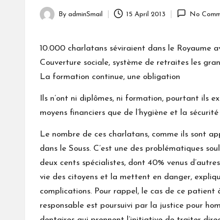
By
adminSmail
15 April 2013
No Comm
Posted
by
10.000 charlatans séviraient dans le Royaume av
Couverture sociale, système de retraites les gra
La formation continue, une obligation
Ils n’ont ni diplômes, ni formation, pourtant ils
moyens financiers que de l’hygiène et la sécurité
Le nombre de ces charlatans, comme ils sont app
dans le Souss. C’est une des problématiques soul
deux cents spécialistes, dont 40% venus d’autres
vie des citoyens et la mettent en danger, expliqu
complications. Pour rappel, le cas de ce patient 
responsable est poursuivi par la justice pour hom
dentaires qui prennent l’initiative de traiter d