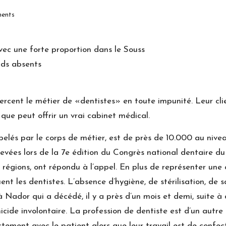
ents
ec une forte proportion dans le Souss
nds absents
 exercent le métier de «dentistes» en toute impunité. Leur c
 que peut offrir un vrai cabinet médical.
elés par le corps de métier, est de près de 10.000 au nive
evées lors de la 7e édition du Congrès national dentaire du 
 régions, ont répondu à l’appel. En plus de représenter une 
ent les dentistes. L’absence d’hygiène, de stérilisation, de 
à Nador qui a décédé, il y a près d’un mois et demi, suite à 
icide involontaire. La profession de dentiste est d’un autre
irectement avec le patient alors que leur travail est de con