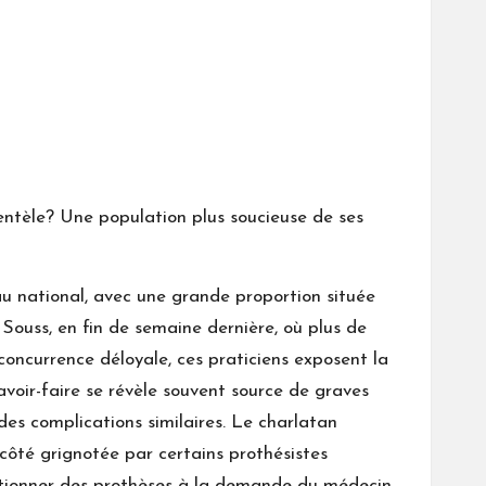
lientèle? Une population plus soucieuse de ses
au national, avec une grande proportion située
Souss, en fin de semaine dernière, où plus de
concurrence déloyale, ces praticiens exposent la
savoir-faire se révèle souvent source de graves
des complications similaires. Le charlatan
 côté grignotée par certains prothésistes
fectionner des prothèses à la demande du médecin