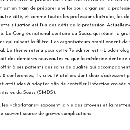
Etat est en train de préparer une loi pour organiser la prof
utre côté, et comme toutes les professions libérales, les de
ette situation est l’un des défis de la profession. Actuellem
té. Le Congrès national dentaire du Souss, qui réunit la gra
es qui ruinent la filière. Les organisateurs ambitionnent d
al. Le thème retenu pour cette 7e édition est «L’odontologi
u fait des dernières nouveautés vu que la médecine dentaire
 offrir à ses patients des soins de qualité qui accompagnen
s 8 conférences, il y a eu 19 ateliers dont deux s’adressent 
 et attitudes à adopter afin de contrôler l’infection croisée
entistes du Souss (SMDS).
 les «charlatans» exposent la vie des citoyens et la metten
vèle souvent source de graves complications