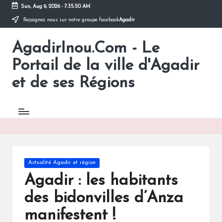
Sun, Aug 9, 2026
-
7:35:51 AM
Rejoignez nous sur notre groupe facebook
Agadir
Skip
to
AgadirInou.Com - Le
content
Toute
l'actualité
Portail de la ville d'Agadir
de
la
et de ses Régions
ville
d'Agadir
en
un
Clic!
Posted
Actualité Agadir et région
in
Agadir : les habitants
des bidonvilles d’Anza
manifestent !