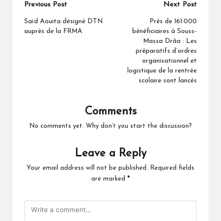
Post
Previous Post
Next Post
navigation
Saïd Aouita désigné DTN
Près de 161.000
auprès de la FRMA
bénéficiaires à Souss-
Massa Drâa : Les
préparatifs d’ordres
organisationnel et
logistique de la rentrée
scolaire sont lancés
Comments
No comments yet. Why don’t you start the discussion?
Leave a Reply
Your email address will not be published.
Required fields
are marked
*