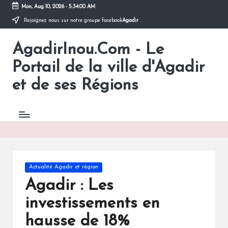
Mon, Aug 10, 2026
-
5:34:00 AM
Rejoignez nous sur notre groupe facebook
Agadir
Skip
to
AgadirInou.Com - Le
content
Toute
l'actualité
Portail de la ville d'Agadir
de
la
et de ses Régions
ville
d'Agadir
en
un
Clic!
Posted
Actualité Agadir et région
in
Agadir : Les
investissements en
hausse de 18%