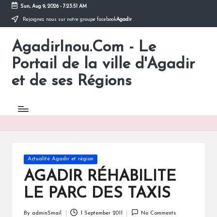
Sun, Aug 9, 2026
-
7:23:52 AM
Rejoignez nous sur notre groupe facebook
Agadir
Skip
to
AgadirInou.Com - Le
content
Toute
l'actualité
Portail de la ville d'Agadir
de
la
et de ses Régions
ville
d'Agadir
en
un
Clic!
Posted
Actualité Agadir et région
in
AGADIR RÉHABILITE
LE PARC DES TAXIS
By
adminSmail
1 September 2011
No Comments