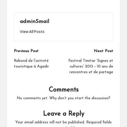
adminSmail
View All Posts
Post
Previous Post
Next Post
navigation
Rebond de l’activité
Festival Timitar ‘Signes et
touristique à Agadir
cultures’ 2013 – 10 ans de
rencontres et de partage
Comments
No comments yet. Why don’t you start the discussion?
Leave a Reply
Your email address will not be published.
Required fields