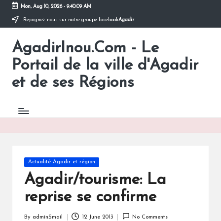
Mon, Aug 10, 2026
-
9:40:09 AM
Rejoignez nous sur notre groupe facebook
Agadir
Skip
to
AgadirInou.Com - Le
content
Toute
l'actualité
Portail de la ville d'Agadir
de
la
et de ses Régions
ville
d'Agadir
en
un
Clic!
Posted
Actualité Agadir et région
in
Agadir/tourisme: La
reprise se confirme
By
adminSmail
12 June 2013
No Comments