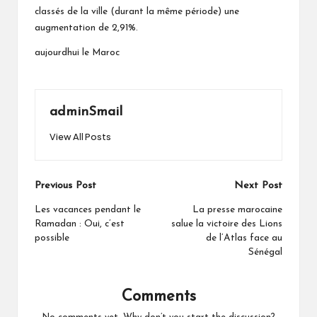
classés de la ville (durant la même période) une
augmentation de 2,91%.
aujourdhui le Maroc
adminSmail
View All Posts
Post
Previous Post
Next Post
navigation
Les vacances pendant le
La presse marocaine
Ramadan : Oui, c’est
salue la victoire des Lions
possible
de l’Atlas face au
Sénégal
Comments