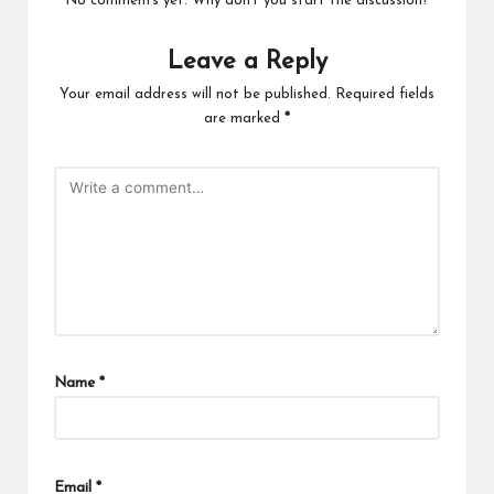
No comments yet. Why don’t you start the discussion?
Leave a Reply
Your email address will not be published.
Required fields
are marked
*
Name
*
Email
*