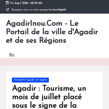
Fri, Aug 7, 2026
-
9:12:31 AM
Rejoignez nous sur notre groupe facebook
Agadir
Skip
to
AgadirInou.Com - Le
content
Toute
l'actualité
Portail de la ville d'Agadir
de
la
et de ses Régions
ville
d'Agadir
en
un
Clic!
Posted
Actualité Agadir et région
in
Agadir : Tourisme, un
mois de juillet placé
sous le signe de la