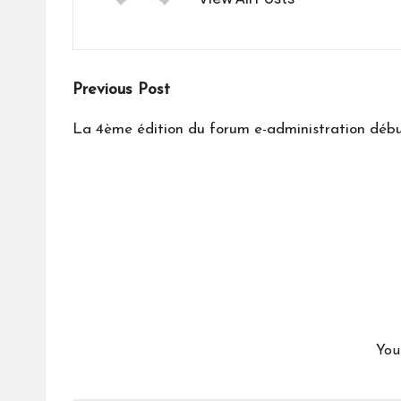
Post
Previous Post
navigation
La 4ème édition du forum e-administration dé
You