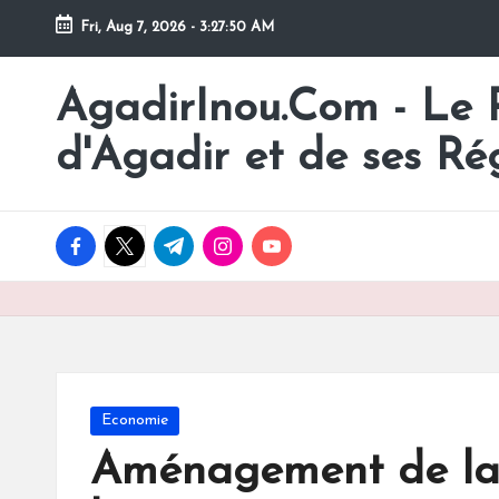
Fri, Aug 7, 2026
-
3:27:51 AM
Skip
to
AgadirInou.Com - Le Po
Toute
content
l'actualité
d'Agadir et de ses Ré
de
la
ville
facebook.com
twitter.com
t.me
instagram.com
youtube.com
d'Agadir
en
un
Clic!
Posted
Economie
in
Aménagement de la v