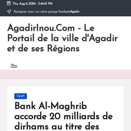
Thu, Aug 6, 2026
-
3:44:43 PM
Rejoignez nous sur notre groupe facebook
Agadir
Skip
to
AgadirInou.Com - Le
content
Toute
l'actualité
Portail de la ville d'Agadir
de
la
et de ses Régions
ville
d'Agadir
en
un
Clic!
Posted
Sport
in
Bank Al-Maghrib
accorde 20 milliards de
dirhams au titre des