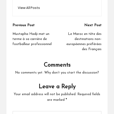
View All Posts
Post
Previous Post
Next Post
navigation
Mustapha Hadji met un
Le Maroc en tête des
terme à sa carrière de
destinations non-
footballeur professionnel
européennes préférées
des Français
Comments
No comments yet. Why don’t you start the discussion?
Leave a Reply
Your email address will not be published.
Required fields
are marked
*