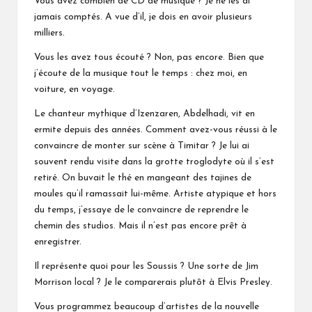
Vous avez combien de CD de musique ? Je ne les ai
jamais comptés. A vue d’il, je dois en avoir plusieurs
milliers.
Vous les avez tous écouté ? Non, pas encore. Bien que
j’écoute de la musique tout le temps : chez moi, en
voiture, en voyage.
Le chanteur mythique d’Izenzaren, Abdelhadi, vit en
ermite depuis des années. Comment avez-vous réussi à le
convaincre de monter sur scène à Timitar ? Je lui ai
souvent rendu visite dans la grotte troglodyte où il s’est
retiré. On buvait le thé en mangeant des tajines de
moules qu’il ramassait lui-même. Artiste atypique et hors
du temps, j’essaye de le convaincre de reprendre le
chemin des studios. Mais il n’est pas encore prêt à
enregistrer.
Il représente quoi pour les Soussis ? Une sorte de Jim
Morrison local ? Je le comparerais plutôt à Elvis Presley.
Vous programmez beaucoup d’artistes de la nouvelle