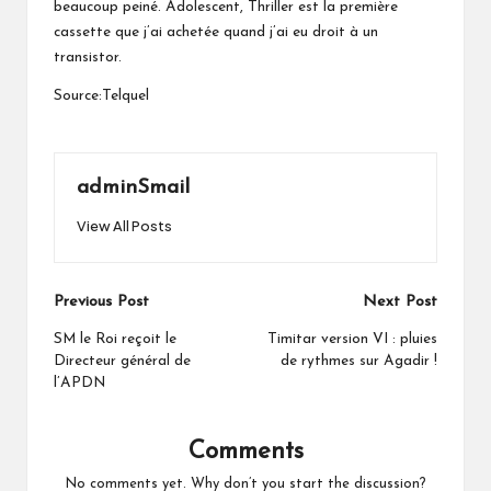
beaucoup peiné. Adolescent, Thriller est la première
cassette que j’ai achetée quand j’ai eu droit à un
transistor.
Source:Telquel
adminSmail
View All Posts
Post
Previous Post
Next Post
navigation
SM le Roi reçoit le
Timitar version VI : pluies
Directeur général de
de rythmes sur Agadir !
l’APDN
Comments
No comments yet. Why don’t you start the discussion?