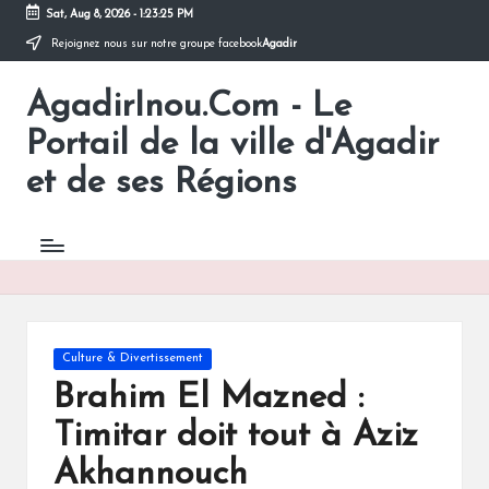
Sat, Aug 8, 2026
-
1:23:25 PM
Rejoignez nous sur notre groupe facebook
Agadir
Skip
to
AgadirInou.Com - Le
content
Toute
l'actualité
Portail de la ville d'Agadir
de
la
et de ses Régions
ville
d'Agadir
en
un
Clic!
Posted
Culture & Divertissement
in
Brahim El Mazned :
Timitar doit tout à Aziz
Akhannouch