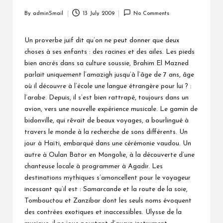
By
adminSmail
13 July 2009
No Comments
Posted
by
Un proverbe juif dit qu’on ne peut donner que deux
choses à ses enfants : des racines et des ailes. Les pieds
bien ancrés dans sa culture soussie, Brahim El Mazned
parlait uniquement l’amazigh jusqu’à l’âge de 7 ans, âge
où il découvre à l’école une langue étrangère pour lui ? :
l’arabe. Depuis, il s’est bien rattrapé, toujours dans un
avion, vers une nouvelle expérience musicale. Le gamin de
bidonville, qui rêvait de beaux voyages, a bourlingué à
travers le monde à la recherche de sons différents. Un
jour à Haïti, embarqué dans une cérémonie vaudou. Un
autre à Oulan Bator en Mongolie, à la découverte d’une
chanteuse locale à programmer à Agadir. Les
destinations mythiques s’amoncellent pour le voyageur
incessant qu’il est : Samarcande et la route de la soie,
Tombouctou et Zanzibar dont les seuls noms évoquent
des contrées exotiques et inaccessibles. Ulysse de la