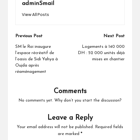
adminSmail
View All Posts
Post
Previous Post
Next Post
navigation
SM le Roi inaugure
Logements à 140 000
l’espace récréatif de
DH : 52 000 unités déjà
l’oasis de Sidi Yahya à
mises en chantier
Oujda après
réaménagement
Comments
No comments yet. Why don’t you start the discussion?
Leave a Reply
Your email address will not be published.
Required fields
are marked
*