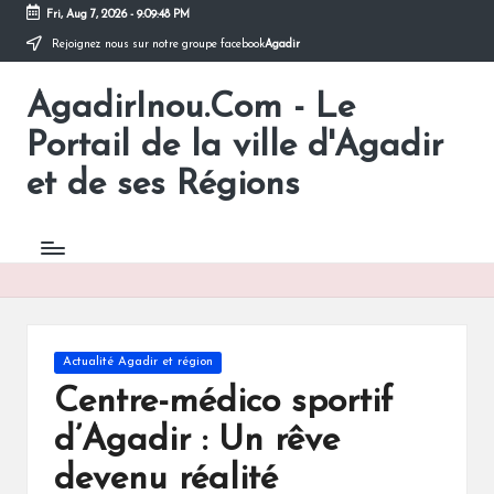
Fri, Aug 7, 2026
-
9:09:48 PM
Rejoignez nous sur notre groupe facebook
Agadir
Skip
to
AgadirInou.Com - Le
content
Toute
l'actualité
Portail de la ville d'Agadir
de
la
et de ses Régions
ville
d'Agadir
en
un
Clic!
Posted
Actualité Agadir et région
in
Centre-médico sportif
d’Agadir : Un rêve
devenu réalité