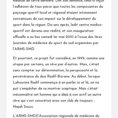
médical de cette dernière. Dès son annonce, celui-ci reçut
l’adhésion de tous parce que toutes les composantes du
paysage sportif local et régional étaient intimement
convaincues de son impact sur le développement du
sport dans la région. Dix ans après, ledit centre médico-
sportif est devenu une réalité, et son inauguration
officielle a eu lieu samedi 1er mai 2010 à l’issue des 1ères
Journées de médecine du sport du sud organisées par
l’ARMS-SMD.
Et pourtant, ce projet fut considéré, en 1999, comme une
utopie par certains, un rêve par d’autres. Mais, c’était
sans compter sur détermination, la perspicacité et la
persévérance du duo Radif-Bizrane. Au début, lorsque
Lahoucine Radif commença à en parler ici et là, on ne
put s’empêcher de se montrer sceptique. Mais c’était
méconnaître cet homme qui a déjà à son actif un autre
rêve qui s’est concrétisé avec son club de toujours :
Najah Souss.
L’ARMS-SMD(l’Association régionale de médecine du