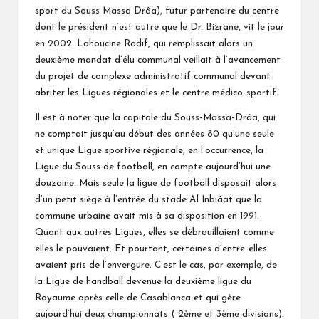
sport du Souss Massa Drâa), futur partenaire du centre
dont le président n’est autre que le Dr. Bizrane, vit le jour
en 2002. Lahoucine Radif, qui remplissait alors un
deuxième mandat d’élu communal veillait à l’avancement
du projet de complexe administratif communal devant
abriter les Ligues régionales et le centre médico-sportif.
Il est à noter que la capitale du Souss-Massa-Drâa, qui
ne comptait jusqu’au début des années 80 qu’une seule
et unique Ligue sportive régionale, en l’occurrence, la
Ligue du Souss de football, en compte aujourd’hui une
douzaine. Mais seule la ligue de football disposait alors
d’un petit siège à l’entrée du stade Al Inbiâat que la
commune urbaine avait mis à sa disposition en 1991.
Quant aux autres Ligues, elles se débrouillaient comme
elles le pouvaient. Et pourtant, certaines d’entre-elles
avaient pris de l’envergure. C’est le cas, par exemple, de
la Ligue de handball devenue la deuxième ligue du
Royaume après celle de Casablanca et qui gère
aujourd’hui deux championnats ( 2ème et 3ème divisions).