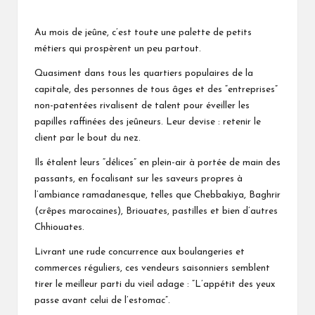
Posted
by
Au mois de jeûne, c’est toute une palette de petits
métiers qui prospèrent un peu partout.
Quasiment dans tous les quartiers populaires de la
capitale, des personnes de tous âges et des “entreprises”
non-patentées rivalisent de talent pour éveiller les
papilles raffinées des jeûneurs. Leur devise : retenir le
client par le bout du nez.
Ils étalent leurs “délices” en plein-air à portée de main des
passants, en focalisant sur les saveurs propres à
l’ambiance ramadanesque, telles que Chebbakiya, Baghrir
(crêpes marocaines), Briouates, pastilles et bien d’autres
Chhiouates.
Livrant une rude concurrence aux boulangeries et
commerces réguliers, ces vendeurs saisonniers semblent
tirer le meilleur parti du vieil adage : “L’appétit des yeux
passe avant celui de l’estomac”.