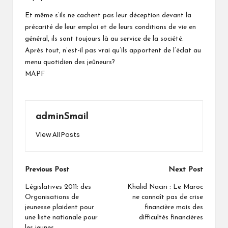
Et même s’ils ne cachent pas leur déception devant la
précarité de leur emploi et de leurs conditions de vie en
général, ils sont toujours là au service de la société.
Après tout, n’est-il pas vrai qu’ils apportent de l’éclat au
menu quotidien des jeûneurs?
MAPF
adminSmail
View All Posts
Post
Previous Post
Next Post
navigation
Législatives 2011: des
Khalid Naciri : Le Maroc
Organisations de
ne connaît pas de crise
jeunesse plaident pour
financière mais des
une liste nationale pour
difficultés financières
les jeunes