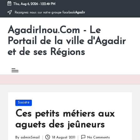
Thu, Aug 6, 2026
-
1:22:49 PM
Rejoignez nous sur notre groupe facebook
Agadir
Skip
to
AgadirInou.Com - Le
content
Toute
l'actualité
Portail de la ville d'Agadir
de
la
et de ses Régions
ville
d'Agadir
en
un
Clic!
Posted
Société
in
Ces petits métiers aux
aguets des jeûneurs
By
adminSmail
18 August 2011
No Comments