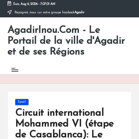
Sun, Aug 9, 2026
-
7:07:01 AM
Rejoignez nous sur notre groupe facebook
Agadir
Skip
to
AgadirInou.Com - Le
content
Toute
l'actualité
Portail de la ville d'Agadir
de
la
et de ses Régions
ville
d'Agadir
en
un
Clic!
Posted
Sport
in
Circuit international
Mohammed VI (étape
de Casablanca): Le