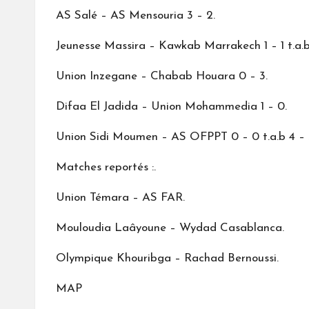
AS Salé – AS Mensouria 3 – 2.
Jeunesse Massira – Kawkab Marrakech 1 – 1 t.a.b
Union Inzegane – Chabab Houara 0 – 3.
Difaa El Jadida – Union Mohammedia 1 – 0.
Union Sidi Moumen – AS OFPPT 0 – 0 t.a.b 4 – 
Matches reportés :.
Union Témara – AS FAR.
Mouloudia Laâyoune – Wydad Casablanca.
Olympique Khouribga – Rachad Bernoussi.
MAP