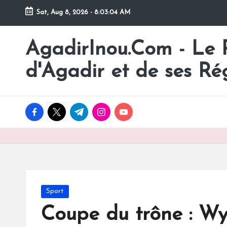
Sat, Aug 8, 2026
-
8:03:05 AM
Skip
to
AgadirInou.Com - Le Po
Toute
content
l'actualité
d'Agadir et de ses Ré
de
la
ville
facebook.com
twitter.com
t.me
instagram.com
youtube.com
d'Agadir
en
un
Clic!
Posted
Sport
in
Coupe du trône : W