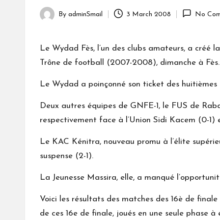
By
adminSmail
3 March 2008
No Com
Posted
by
Le Wydad Fès, l’un des clubs amateurs, a créé la
Trône de football (2007-2008), dimanche à Fès.
Le Wydad a poinçonné son ticket des huitièmes de
Deux autres équipes de GNFE-1, le FUS de Rabat
respectivement face à l’Union Sidi Kacem (0-1) et
Le KAC Kénitra, nouveau promu à l’élite supérieu
suspense (2-1).
La Jeunesse Massira, elle, a manqué l’opportuni
Voici les résultats des matches des 16è de fina
de ces 16e de finale, joués en une seule phase à é