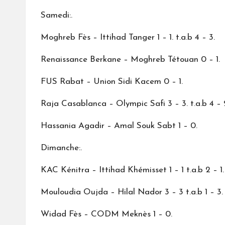
Samedi:.
Moghreb Fès – Ittihad Tanger 1 – 1. t.a.b 4 – 3.
Renaissance Berkane – Moghreb Tétouan 0 – 1.
FUS Rabat – Union Sidi Kacem 0 – 1.
Raja Casablanca – Olympic Safi 3 – 3. t.a.b 4 – 
Hassania Agadir – Amal Souk Sabt 1 – 0.
Dimanche:.
KAC Kénitra – Ittihad Khémisset 1 – 1 t.a.b 2 – 1.
Mouloudia Oujda – Hilal Nador 3 – 3 t.a.b 1 – 3.
Widad Fès – CODM Meknès 1 – 0.