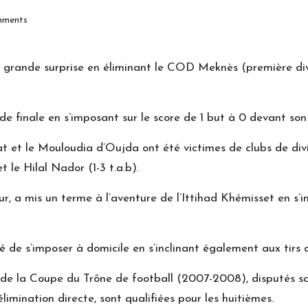
ments
 grande surprise en éliminant le COD Meknès (première divi
 finale en s’imposant sur le score de 1 but à 0 devant son 
 et le Mouloudia d’Oujda ont été victimes de clubs de div
 le Hilal Nador (1-3 t.a.b).
r, a mis un terme à l’aventure de l’Ittihad Khémisset en s’i
té de s’imposer à domicile en s’inclinant également aux tir
le de la Coupe du Trône de football (2007-2008), disputés 
limination directe, sont qualifiées pour les huitièmes.