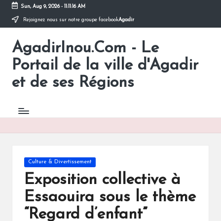
Sun, Aug 9, 2026
-
11:11:17 AM
Rejoignez nous sur notre groupe facebook
Agadir
Skip
to
AgadirInou.Com - Le
content
Toute
l'actualité
Portail de la ville d'Agadir
de
la
et de ses Régions
ville
d'Agadir
en
un
Clic!
Posted
Culture & Divertissement
in
Exposition collective à
Essaouira sous le thème
“Regard d’enfant”