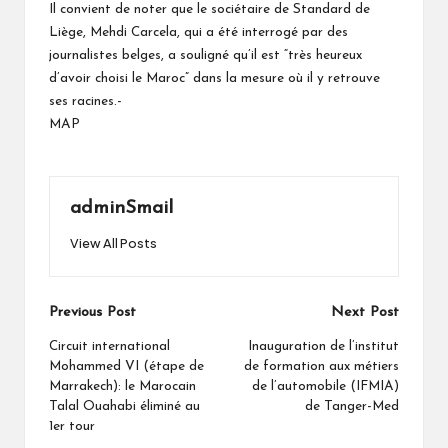
Il convient de noter que le sociétaire de Standard de
Liège, Mehdi Carcela, qui a été interrogé par des
journalistes belges, a souligné qu’il est “très heureux
d’avoir choisi le Maroc” dans la mesure où il y retrouve
ses racines.-
MAP
adminSmail
View All Posts
Post
Previous Post
Next Post
navigation
Circuit international
Inauguration de l’institut
Mohammed VI (étape de
de formation aux métiers
Marrakech): le Marocain
de l’automobile (IFMIA)
Talal Ouahabi éliminé au
de Tanger-Med
1er tour