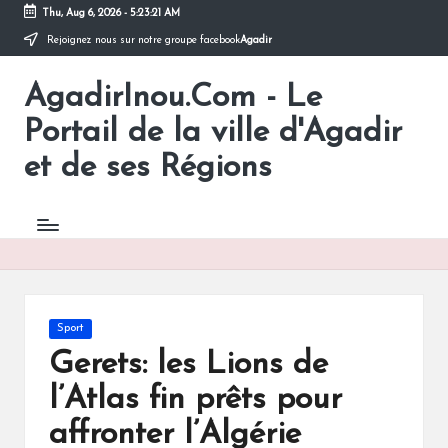
Thu, Aug 6, 2026
-
5:23:21 AM
Rejoignez nous sur notre groupe facebook
Agadir
Skip
to
AgadirInou.Com - Le
content
Toute
l'actualité
Portail de la ville d'Agadir
de
la
et de ses Régions
ville
d'Agadir
en
un
Clic!
Posted
Sport
in
Gerets: les Lions de
l’Atlas fin prêts pour
affronter l’Algérie