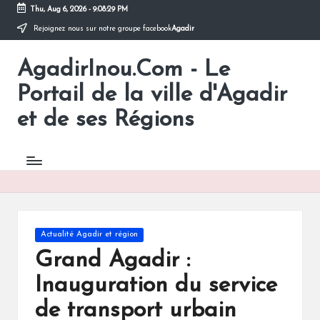
Thu, Aug 6, 2026
-
9:08:29 PM
Rejoignez nous sur notre groupe facebook
Agadir
Skip
to
AgadirInou.Com - Le
content
Toute
l'actualité
Portail de la ville d'Agadir
de
la
et de ses Régions
ville
d'Agadir
en
un
Clic!
Posted
Actualité Agadir et région
in
Grand Agadir :
Inauguration du service
de transport urbain