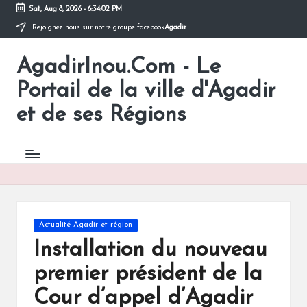
Sat, Aug 8, 2026
-
6:34:02 PM
Rejoignez nous sur notre groupe facebook
Agadir
Skip
to
AgadirInou.Com - Le
content
Toute
l'actualité
Portail de la ville d'Agadir
de
la
et de ses Régions
ville
d'Agadir
en
un
Clic!
Posted
Actualité Agadir et région
in
Installation du nouveau
premier président de la
Cour d’appel d’Agadir