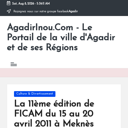
Sat, Aug 8, 2026
-
5:39:11 AM
Rejoignez nous sur notre groupe facebook
Agadir
Skip
to
AgadirInou.Com - Le
content
Toute
l'actualité
Portail de la ville d'Agadir
de
la
et de ses Régions
ville
d'Agadir
en
un
Clic!
Posted
Culture & Divertissement
in
La 11ème édition de
FICAM du 15 au 20
avril 2011 à Meknès