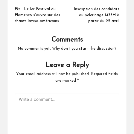
Post
navigation
Fès : Le 1er Festival du
Inscription des candidats
Flamenco s’ouvre sur des
au pèlerinage 1433H à
chants latino-américains
partir du 25 avril
Comments
No comments yet. Why don’t you start the discussion?
Leave a Reply
Your email address will not be published.
Required fields
are marked
*