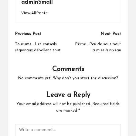
adminSmail
View All Posts
Post
Previous Post
Next Post
navigation
Tourisme : Les conseils
Pêche : Peu de sous pour
régionaux déballent tout
la mise à niveau
Comments
No comments yet. Why don’t you start the discussion?
Leave a Reply
Your email address will not be published.
Required fields
are marked
*