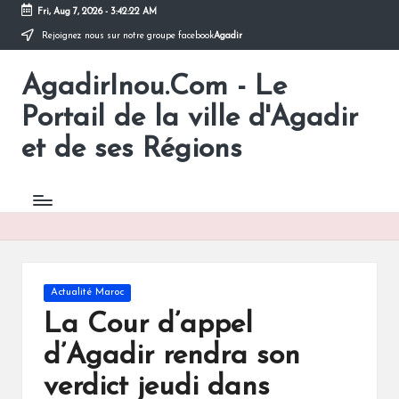
Fri, Aug 7, 2026
-
3:42:22 AM
Rejoignez nous sur notre groupe facebook
Agadir
Skip
to
AgadirInou.Com - Le
content
Toute
l'actualité
Portail de la ville d'Agadir
de
la
et de ses Régions
ville
d'Agadir
en
un
Clic!
Posted
Actualité Maroc
in
La Cour d’appel
d’Agadir rendra son
verdict jeudi dans