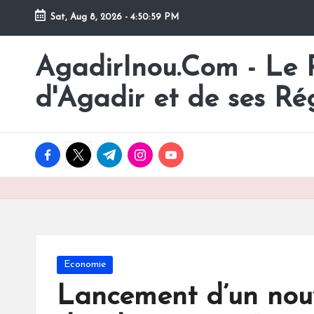
Sat, Aug 8, 2026
-
4:51:00 PM
Skip
to
AgadirInou.Com - Le Po
Toute
content
l'actualité
d'Agadir et de ses Ré
de
la
ville
facebook.com
twitter.com
t.me
instagram.com
youtube.com
d'Agadir
en
un
Clic!
Posted
Economie
in
Lancement d’un nou