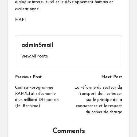
dialogue interculturel et le développement humain et
civilisationnel.
MAPF
adminSmail
View All Posts
Post
Previous Post
Next Post
navigation
Contrat-programme
La réforme du secteur du
RAM/Etat : économie
transport doit se baser
d’un milliard DH par an
sur le principe de la
(M. Benhima)
concurrence et le respect
du cahier de charge
Comments