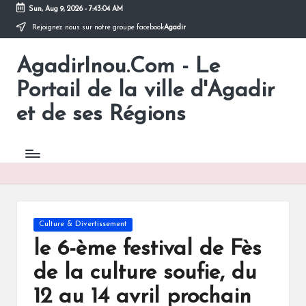
Sun, Aug 9, 2026
-
7:43:04 AM
Rejoignez nous sur notre groupe facebook
Agadir
Skip
to
AgadirInou.Com - Le
content
Toute
l'actualité
Portail de la ville d'Agadir
de
la
et de ses Régions
ville
d'Agadir
en
un
Clic!
Posted
Culture & Divertissement
in
le 6-ème festival de Fès
de la culture soufie, du
12 au 14 avril prochain