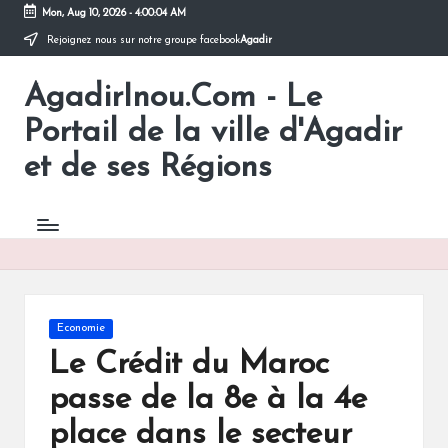
Mon, Aug 10, 2026
-
4:00:04 AM
Rejoignez nous sur notre groupe facebook
Agadir
Skip
to
AgadirInou.Com - Le
content
Toute
l'actualité
Portail de la ville d'Agadir
de
la
et de ses Régions
ville
d'Agadir
en
un
Clic!
Posted
Economie
in
Le Crédit du Maroc
passe de la 8e à la 4e
place dans le secteur