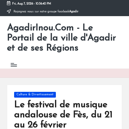
Fri, Aug 7, 2026
-
10:36:41 PM
Rejoignez nous sur notre groupe facebook
Agadir
Skip
to
AgadirInou.Com - Le
content
Toute
l'actualité
Portail de la ville d'Agadir
de
la
et de ses Régions
ville
d'Agadir
en
un
Clic!
Posted
Culture & Divertissement
in
Le festival de musique
andalouse de Fès, du 21
au 26 février