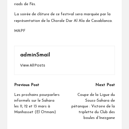
riads de Fès.
La soirée de clôture de ce festival sera marquée par la
représentation de la Chorale Dar Al Ala de Casablanca.
MAPF
adminSmail
View All Posts
Post
Previous Post
Next Post
navigation
Les prochains pourparlers
Coupe de la Ligue du
informels sur le Sahara
Souss-Sahara de
les 11, 12 et 13 mars à
pétanque : Victoire de la
Manhasset (El Otmani)
triplette du Club des
boules d’Inezgane