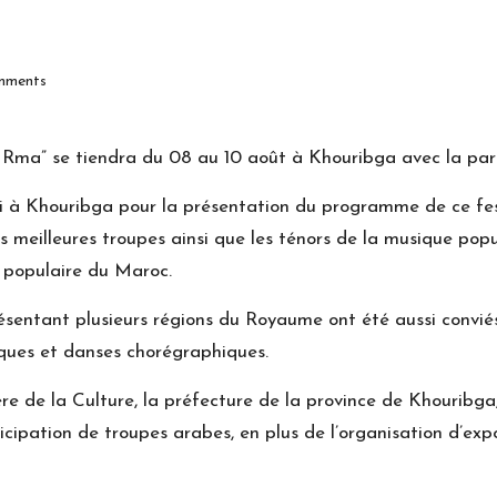
mments
 Rma” se tiendra du 08 au 10 août à Khouribga avec la part
 à Khouribga pour la présentation du programme de ce fest
les meilleures troupes ainsi que les ténors de la musique pop
rt populaire du Maroc.
ésentant plusieurs régions du Royaume ont été aussi conviés 
iques et danses chorégraphiques.
e de la Culture, la préfecture de la province de Khouribga,
icipation de troupes arabes, en plus de l’organisation d’expo