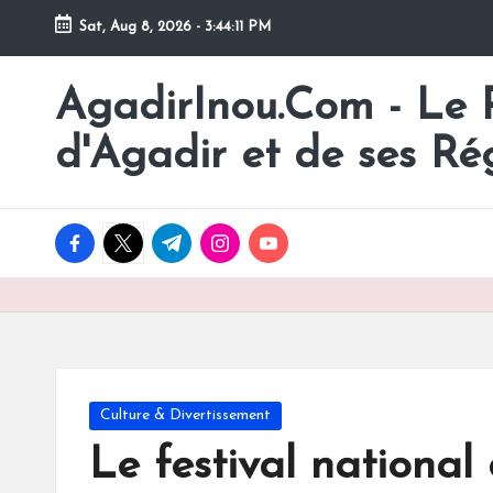
Sat, Aug 8, 2026
-
3:44:12 PM
Skip
to
AgadirInou.Com - Le Po
Toute
content
l'actualité
d'Agadir et de ses Ré
de
la
ville
facebook.com
twitter.com
t.me
instagram.com
youtube.com
d'Agadir
en
un
Clic!
Posted
Culture & Divertissement
in
Le festival nationa