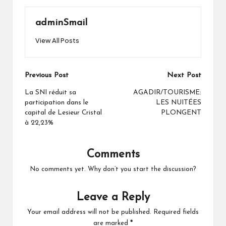
adminSmail
View All Posts
Post
Previous Post
Next Post
navigation
La SNI réduit sa
AGADIR/TOURISME:
participation dans le
LES NUITÉES
capital de Lesieur Cristal
PLONGENT
à 22,23%
Comments
No comments yet. Why don’t you start the discussion?
Leave a Reply
Your email address will not be published.
Required fields
are marked
*