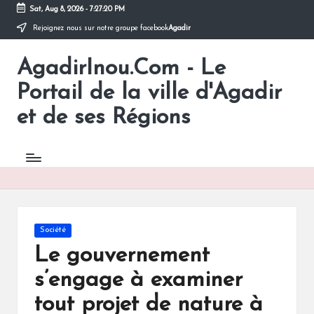
Sat, Aug 8, 2026
-
7:27:20 PM
Rejoignez nous sur notre groupe facebook
Agadir
Skip
to
AgadirInou.Com - Le
content
Toute
l'actualité
Portail de la ville d'Agadir
de
la
et de ses Régions
ville
d'Agadir
en
un
Clic!
Posted
Société
in
Le gouvernement
s’engage à examiner
tout projet de nature à