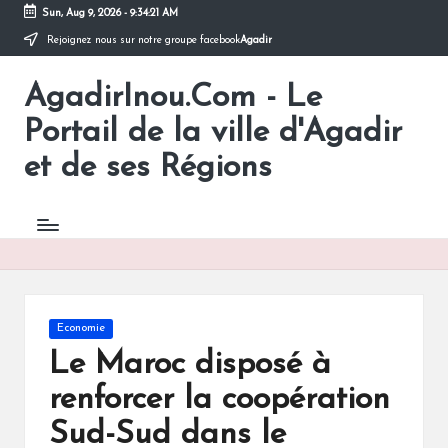
Sun, Aug 9, 2026
-
9:34:21 AM
Rejoignez nous sur notre groupe facebook
Agadir
Skip
to
AgadirInou.Com - Le
content
Toute
l'actualité
Portail de la ville d'Agadir
de
la
et de ses Régions
ville
d'Agadir
en
un
Clic!
Posted
Economie
in
Le Maroc disposé à
renforcer la coopération
Sud-Sud dans le