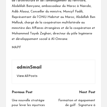
de l’architecture et de l’aménagement du territoire,
Abdelilah Benryane, ambassadeur du Maroc à Nairobi,
Adib Alaoui, Conseiller du ministre, Moncyf Fadili,
Représentant de l’ONU-Habitat au Maroc, Abdellah Ben
Mellouk, chargé de la coopération multilatérale au
ministère des Affaires étrangères et de la coopération et
Mohammed Tayeb Zeghari, directeur du pôle Ingénierie
et développement social à Al-Omrane.
MAPF
adminSmail
View All Posts
Post
Previous Post
Next Post
navigation
Une nouvelle stratégie
Formation et équipement
pour lever les injustices
de golf : Signature à