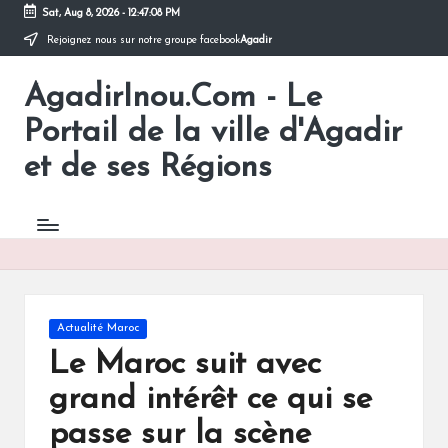
Sat, Aug 8, 2026
-
12:47:08 PM
Rejoignez nous sur notre groupe facebook
Agadir
Skip
to
AgadirInou.Com - Le
content
Toute
l'actualité
Portail de la ville d'Agadir
de
la
et de ses Régions
ville
d'Agadir
en
un
Clic!
Posted
Actualité Maroc
in
Le Maroc suit avec
grand intérêt ce qui se
passe sur la scène