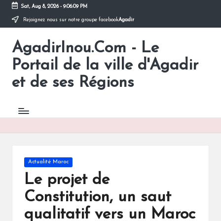
Sat, Aug 8, 2026
-
9:06:10 PM
Rejoignez nous sur notre groupe facebook
Agadir
Skip
to
AgadirInou.Com - Le
content
Toute
l'actualité
Portail de la ville d'Agadir
de
la
et de ses Régions
ville
d'Agadir
en
un
Clic!
Posted
Actualité Maroc
in
Le projet de
Constitution, un saut
qualitatif vers un Maroc