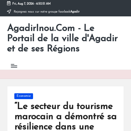
Fri, Aug 7, 2026
-
6:50:52 AM
Rejoignez nous sur notre groupe facebook
Agadir
Skip
to
AgadirInou.Com - Le
content
Toute
l'actualité
Portail de la ville d'Agadir
de
la
et de ses Régions
ville
d'Agadir
en
un
Clic!
Posted
Economie
in
“Le secteur du tourisme
marocain a démontré sa
résilience dans une