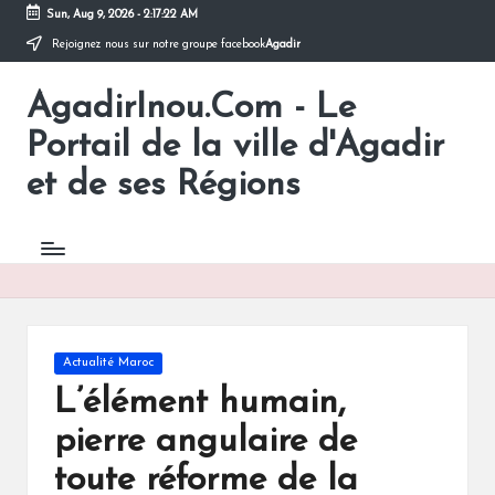
Sun, Aug 9, 2026
-
2:17:22 AM
Rejoignez nous sur notre groupe facebook
Agadir
Skip
to
AgadirInou.Com - Le
content
Toute
l'actualité
Portail de la ville d'Agadir
de
la
et de ses Régions
ville
d'Agadir
en
un
Clic!
Posted
Actualité Maroc
in
L’élément humain,
pierre angulaire de
toute réforme de la