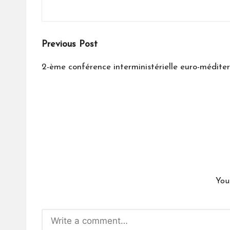
Post
Previous Post
navigation
2-ème conférence interministérielle euro-médite
You