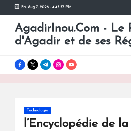
Fri, Aug 7, 2026
-
4:45:58 PM
Skip
to
AgadirInou.Com - Le Po
Toute
content
l'actualité
d'Agadir et de ses Ré
de
la
ville
facebook.com
twitter.com
t.me
instagram.com
youtube.com
d'Agadir
en
un
Clic!
Posted
Technologie
in
l’Encyclopédie de la