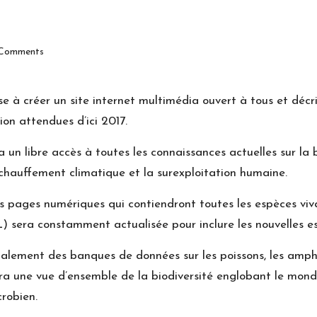
Comments
vise à créer un site internet multimédia ouvert à tous et déc
ion attendues d’ici 2017.
n libre accès à toutes les connaissances actuelles sur la b
échauffement climatique et la surexploitation humaine.
des pages numériques qui contiendront toutes les espèces vi
L) sera constamment actualisée pour inclure les nouvelles es
alement des banques de données sur les poissons, les amp
a une vue d’ensemble de la biodiversité englobant le mond
crobien.