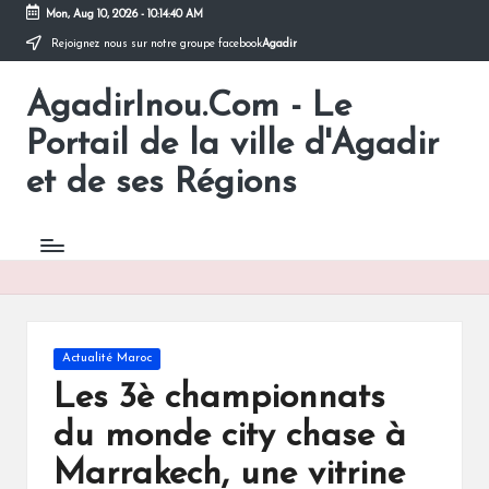
Mon, Aug 10, 2026
-
10:14:40 AM
Rejoignez nous sur notre groupe facebook
Agadir
Skip
to
AgadirInou.Com - Le
content
Toute
l'actualité
Portail de la ville d'Agadir
de
la
et de ses Régions
ville
d'Agadir
en
un
Clic!
Posted
Actualité Maroc
in
Les 3è championnats
du monde city chase à
Marrakech, une vitrine