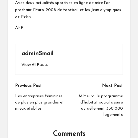
Avec deux actualités sportives en ligne de mire l’an
prochain: l’Euro-2008 de football et les Jeux olympiques
de Pékin.
AFP
adminSmail
View All Posts
Post
Previous Post
Next Post
navigation
Les entreprises féminines
M.Hejira: le programme
de plus en plus grandes et
d’habitat social assure
mieux établies
actuellement 350.000
logements
Comments