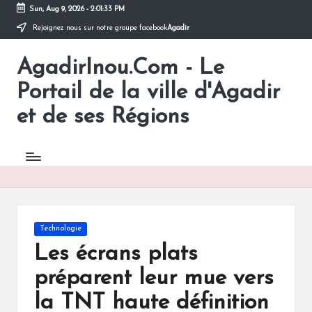
Sun, Aug 9, 2026
-
2:01:34 PM
Rejoignez nous sur notre groupe facebook
Agadir
Skip
to
AgadirInou.Com - Le
content
Toute
l'actualité
Portail de la ville d'Agadir
de
la
et de ses Régions
ville
d'Agadir
en
un
Clic!
Posted
Technologie
in
Les écrans plats
préparent leur mue vers
la TNT haute définition