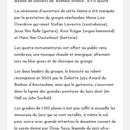
dizaine de concerts de “bonheur intense”, a-t-il ajouté.
La cérémonie d’ouverture de cette 14ème a été marquée
par la prestation du groupe néerlandais Mona Lisa
Overdrive qui réunit Stefan Lievestro (contrebasse),
Jesse Van Rulle (guitare), Arno Krijger (orgue hammond)
et Hans Van Oosterhout (batterie).
Les quatre instrumentistes ont offert au public venu
nombreux, une musique chaude et énergique, alternant
jazz au blue grass et du classique au grunge.
Les deux leaders du groupe, le bassiste au talent
récompensé en 2005 par le Deloitte Jazz Award du
Bimhuis d’Amsterdam, ainsi que le guitariste, s’inscrivent
dans la lignée des grandes pointures du Jazz dont Jim
Hall ou John Scofield.
Les gradins de 1.100 places n’ont pas suffit à accueillir les
amoureux du Jazz qui se sont installés, à même le sol,
pour suivre avec grande attention le deuxième concert de
la soirée donné par Omar Sosa, légende du jazz afro-