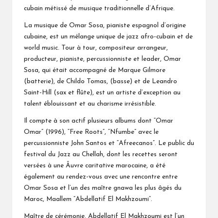
cubain métissé de musique traditionnelle d’Afrique.
La musique de Omar Sosa, pianiste espagnol d’origine
cubaine, est un mélange unique de jazz afro-cubain et de
world music. Tour à tour, compositeur arrangeur,
producteur, pianiste, percussionniste et leader, Omar
Sosa, qui était accompagné de Marque Gilmore
(batterie), de Childo Tomas, (basse) et de Leandro
Saint-Hill (sax et flûte), est un artiste d’exception au
talent éblouissant et au charisme irrésistible.
Il compte à son actif plusieurs albums dont “Omar
Omar” (1996), “Free Roots”, “Nfumbe” avec le
percussionniste John Santos et “Afreecanos”. Le public du
festival du Jazz au Chellah, dont les recettes seront
versées à une Âuvre caritative marocaine, a été
également au rendez-vous avec une rencontre entre
Omar Sosa et l’un des maître gnawa les plus âgés du
Maroc, Maallem “Abdellatif El Makhzoumi”.
Maître de cérémonie, Abdellatif El Makhzoumi est l’un