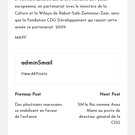
européenne, en partenariat avec le ministère de la
Culture et la Wilaya de Rabat-Salé-Zemmour-Zaer, ainsi
que la Fondation CDG Développement qui rejoint cette
année ce partenariat. 2009
MAPF
adminSmail
View All Posts
Post
Previous Post
Next Post
navigation
Des plasticiens marocains
SM le Roi nomme Anas
se mobilisent en faveur
Alami au poste de
de l’enfance
directeur général de la
CDG