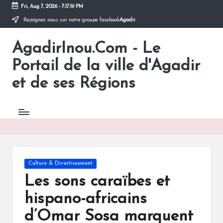
Fri, Aug 7, 2026
-
7:17:19 PM
Rejoignez nous sur notre groupe facebook
Agadir
Skip
to
AgadirInou.Com - Le
content
Toute
l'actualité
Portail de la ville d'Agadir
de
la
et de ses Régions
ville
d'Agadir
en
un
Clic!
Posted
Culture & Divertissement
in
Les sons caraïbes et
hispano-africains
d’Omar Sosa marquent