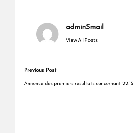
adminSmail
View All Posts
Post
Previous Post
navigation
Annonce des premiers résultats concernant 22.15