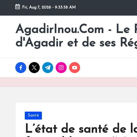
Fri, Aug 7, 2026
-
9:33:59 AM
Skip
to
AgadirInou.Com - Le Po
Toute
content
l'actualité
d'Agadir et de ses Ré
de
la
ville
facebook.com
twitter.com
t.me
instagram.com
youtube.com
d'Agadir
en
un
Clic!
Posted
Santé
in
L’état de santé de l