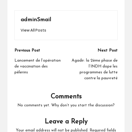
adminSmail
View All Posts
Post
Previous Post
Next Post
navigation
Lancement de l’opération
Agadir: la 2ème phase de
de vaccination des
l’INDH dope les
pèlerins
programmes de lutte
contre la pauvreté
Comments
No comments yet. Why don’t you start the discussion?
Leave a Reply
Your email address will not be published.
Required fields