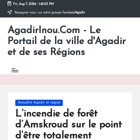
Fri, Aug 7, 2026
-
1:42:26 PM
Rejoignez nous sur notre groupe facebook
Agadir
Skip
to
AgadirInou.Com - Le
content
Toute
l'actualité
Portail de la ville d'Agadir
de
la
et de ses Régions
ville
d'Agadir
en
un
Clic!
Posted
Actualité Agadir et région
in
L’incendie de forêt
d’Amskroud sur le point
d’être totalement