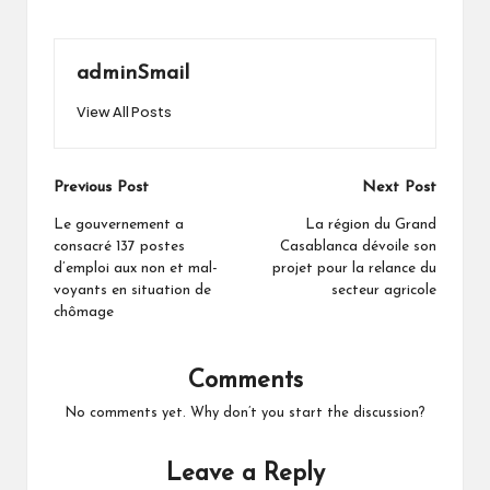
adminSmail
View All Posts
Post
Previous Post
Next Post
navigation
Le gouvernement a
La région du Grand
consacré 137 postes
Casablanca dévoile son
d’emploi aux non et mal-
projet pour la relance du
voyants en situation de
secteur agricole
chômage
Comments
No comments yet. Why don’t you start the discussion?
Leave a Reply