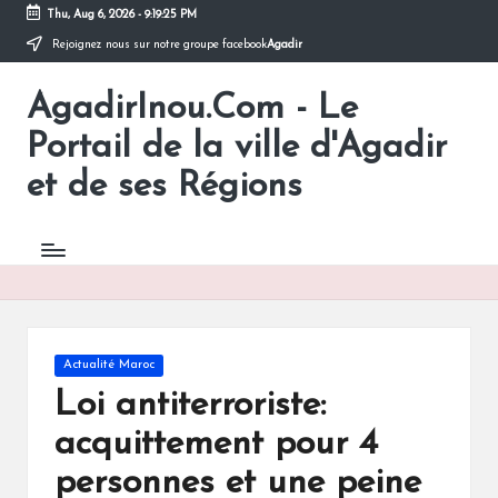
Thu, Aug 6, 2026
-
9:19:25 PM
Rejoignez nous sur notre groupe facebook
Agadir
Skip
to
AgadirInou.Com - Le
content
Toute
l'actualité
Portail de la ville d'Agadir
de
la
et de ses Régions
ville
d'Agadir
en
un
Clic!
Posted
Actualité Maroc
in
Loi antiterroriste:
acquittement pour 4
personnes et une peine