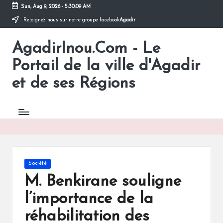
Sun, Aug 9, 2026
-
5:30:09 AM
Rejoignez nous sur notre groupe facebook
Agadir
Skip
to
AgadirInou.Com - Le
content
Toute
l'actualité
Portail de la ville d'Agadir
de
la
et de ses Régions
ville
d'Agadir
en
un
Clic!
Posted
Société
in
M. Benkirane souligne
l’importance de la
réhabilitation des