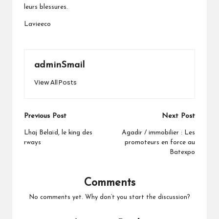
leurs blessures.
Lavieeco
adminSmail
View All Posts
Post
Previous Post
Next Post
navigation
Lhaj Belaïd, le king des
Agadir / immobilier : Les
rways
promoteurs en force au
Batexpo
Comments
No comments yet. Why don’t you start the discussion?