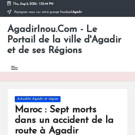
Thu, Aug 6, 2026
-
1:52:44 PM
Rejoignez nous sur notre groupe facebook
Agadir
Skip
to
AgadirInou.Com - Le
content
Toute
l'actualité
Portail de la ville d'Agadir
de
la
et de ses Régions
ville
d'Agadir
en
un
Clic!
Posted
Actualité Agadir et région
in
Maroc : Sept morts
dans un accident de la
route à Agadir