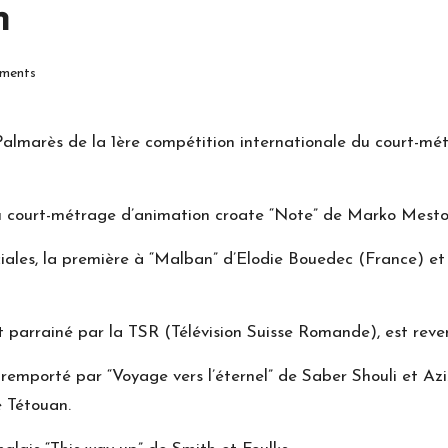
n
ments
e Palmarès de la 1ère compétition internationale du court-m
 court-métrage d’animation croate “Note” de Marko Mestovi
iales, la première à “Malban” d’Elodie Bouedec (France) e
 parrainé par la TSR (Télévision Suisse Romande), est reve
 remporté par “Voyage vers l’éternel” de Saber Shouli et A
e Tétouan.