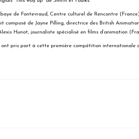
glais “This way up” de Smith et Foulks.
baye de Fontevraud, Centre culturel de Rencontre (France),
it composé de Jayne Pilling, directrice des British Animat
Alexis Hunot, journaliste spécialisé en films d’animation (F
ont pris part à cette première compétition internationale d