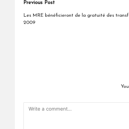
Post
Previous Post
navigation
Les MRE bénéficieront de la gratuité des transfe
2009
You