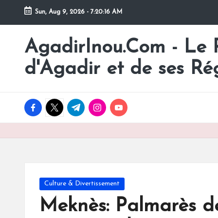
Sun, Aug 9, 2026
-
7:20:17 AM
Skip
to
AgadirInou.Com - Le Po
Toute
content
l'actualité
d'Agadir et de ses Ré
de
la
ville
facebook.com
twitter.com
t.me
instagram.com
youtube.com
d'Agadir
en
un
Clic!
Posted
Culture & Divertissement
in
Meknès: Palmarès de 