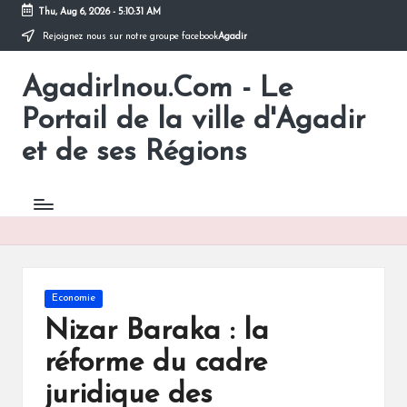
Thu, Aug 6, 2026
-
5:10:31 AM
Rejoignez nous sur notre groupe facebook
Agadir
Skip
to
AgadirInou.Com - Le
content
Toute
l'actualité
Portail de la ville d'Agadir
de
la
et de ses Régions
ville
d'Agadir
en
un
Clic!
Posted
Economie
in
Nizar Baraka : la
réforme du cadre
juridique des