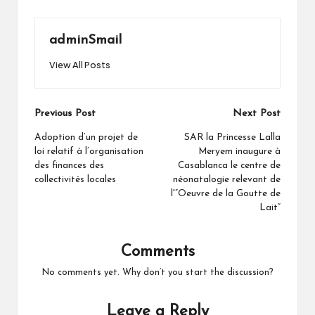
adminSmail
View All Posts
Post
Previous Post
Next Post
navigation
Adoption d’un projet de
SAR la Princesse Lalla
loi relatif à l’organisation
Meryem inaugure à
des finances des
Casablanca le centre de
collectivités locales
néonatalogie relevant de
l'”Oeuvre de la Goutte de
Lait”
Comments
No comments yet. Why don’t you start the discussion?
Leave a Reply