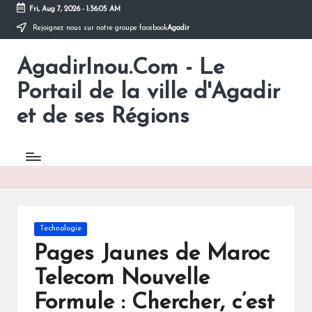
Fri, Aug 7, 2026
-
1:36:05 AM
Rejoignez nous sur notre groupe facebook
Agadir
Skip
to
AgadirInou.Com - Le
content
Toute
l'actualité
Portail de la ville d'Agadir
de
la
et de ses Régions
ville
d'Agadir
en
un
Clic!
Posted
Technologie
in
Pages Jaunes de Maroc
Telecom Nouvelle
Formule : Chercher, c’est