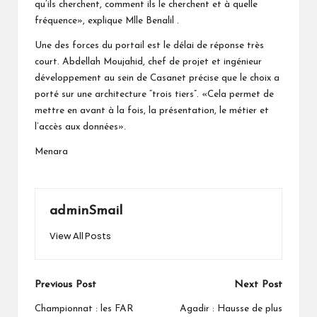
qu’ils cherchent, comment ils le cherchent et à quelle
fréquence», explique Mlle Benalil .
Une des forces du portail est le délai de réponse très
court. Abdellah Moujahid, chef de projet et ingénieur
développement au sein de Casanet précise que le choix a
porté sur une architecture “trois tiers”. «Cela permet de
mettre en avant à la fois, la présentation, le métier et
l’accès aux données».
Menara
adminSmail
View All Posts
Post
Previous Post
Next Post
navigation
Championnat : les FAR
Agadir : Hausse de plus