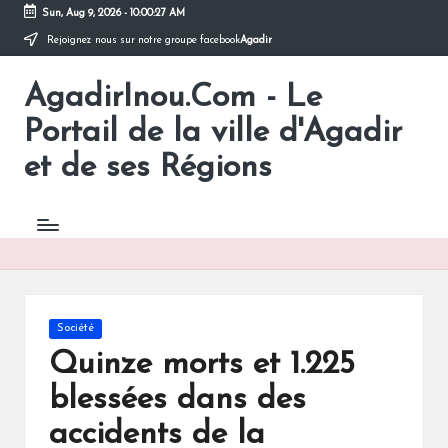
Sun, Aug 9, 2026
-
10:00:27 AM
Rejoignez nous sur notre groupe facebook
Agadir
Skip
to
AgadirInou.Com - Le
content
Toute
l'actualité
Portail de la ville d'Agadir
de
la
et de ses Régions
ville
d'Agadir
en
un
Clic!
Posted
Société
in
Quinze morts et 1.225
blessées dans des
accidents de la