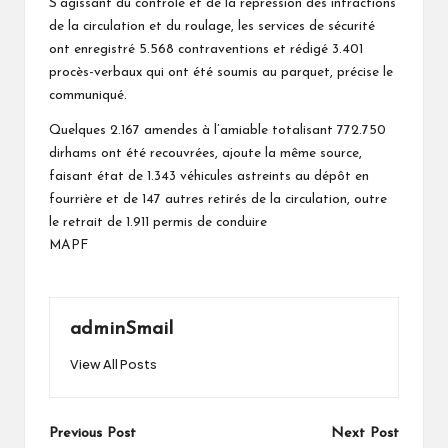
S’agissant du contrôle et de la répression des infractions
de la circulation et du roulage, les services de sécurité
ont enregistré 5.568 contraventions et rédigé 3.401
procès-verbaux qui ont été soumis au parquet, précise le
communiqué.
Quelques 2.167 amendes à l’amiable totalisant 772.750
dirhams ont été recouvrées, ajoute la même source,
faisant état de 1.343 véhicules astreints au dépôt en
fourrière et de 147 autres retirés de la circulation, outre
le retrait de 1.911 permis de conduire
MAPF
adminSmail
View All Posts
Post
Previous Post
Next Post