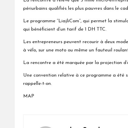
La rencontre a relevé que 5 mille micro-entrepris
périurbains qualifiés les plus pauvres dans le ca
Le programme “LiajliCom”, qui permet la stimula
qui bénéficient d’un tarif de 1 DH TTC.
Les entrepreneurs peuvent recourir à deux modes 
à vélo, sur une moto ou même un fauteuil roulan
La rencontre a été marquée par la projection d’
Une convention relative à ce programme a été si
rappelle-t-on.
MAP