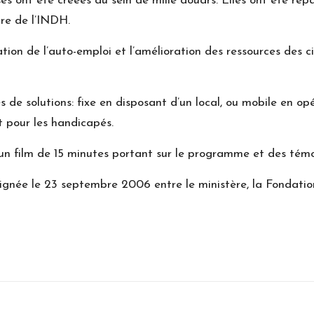
es ont été créées au sein de mille douars. Elles ont été rép
dre de l’INDH.
tion de l’auto-emploi et l’amélioration des ressources des
de solutions: fixe en disposant d’un local, ou mobile en o
t pour les handicapés.
un film de 15 minutes portant sur le programme et des témo
gnée le 23 septembre 2006 entre le ministère, la Fondation