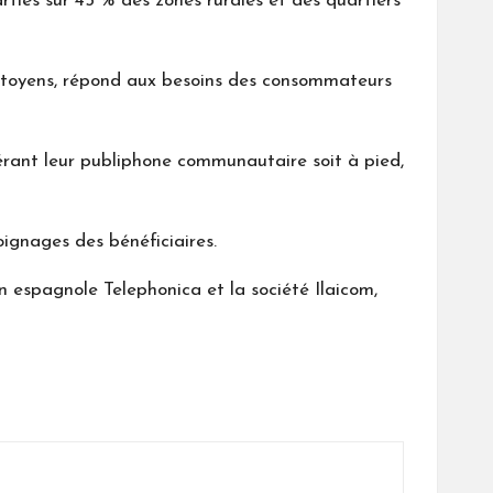
arties sur 45 % des zones rurales et des quartiers
 citoyens, répond aux besoins des consommateurs
pérant leur publiphone communautaire soit à pied,
ignages des bénéficiaires.
 espagnole Telephonica et la société Ilaicom,