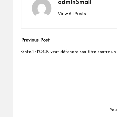
adminSmail
View All Posts
Post
Previous Post
navigation
Gnfe-1 : l’OCK veut défendre son titre contre u
You