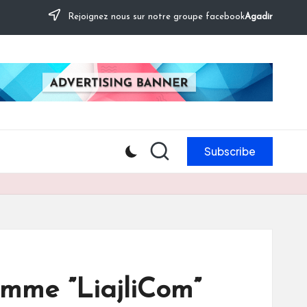
Rejoignez nous sur notre groupe facebook
Agadir
Subscribe
amme ”LiajliCom”