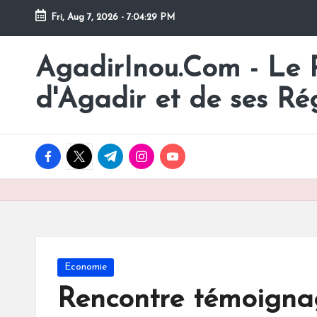
Fri, Aug 7, 2026
-
7:04:30 PM
Skip
to
AgadirInou.Com - Le Po
Toute
content
l'actualité
d'Agadir et de ses Ré
de
la
ville
facebook.com
twitter.com
t.me
instagram.com
youtube.com
d'Agadir
en
un
Clic!
Posted
Economie
in
Rencontre témoigna