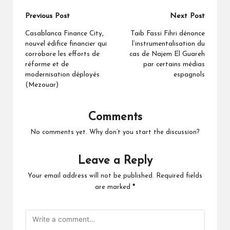
Post
Previous Post
Next Post
navigation
Casablanca Finance City,
Taib Fassi Fihri dénonce
nouvel édifice financier qui
l’instrumentalisation du
corrobore les efforts de
cas de Najem El Guareh
réforme et de
par certains médias
modernisation déployés
espagnols
(Mezouar)
Comments
No comments yet. Why don’t you start the discussion?
Leave a Reply
Your email address will not be published.
Required fields
are marked
*