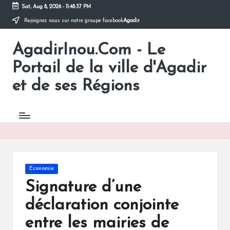
Sat, Aug 8, 2026
-
11:48:37 PM
Rejoignez nous sur notre groupe facebook
Agadir
Skip
to
AgadirInou.Com - Le
content
Toute
l'actualité
Portail de la ville d'Agadir
de
la
et de ses Régions
ville
d'Agadir
en
un
Clic!
Posted
Economie
in
Signature d’une
déclaration conjointe
entre les mairies de