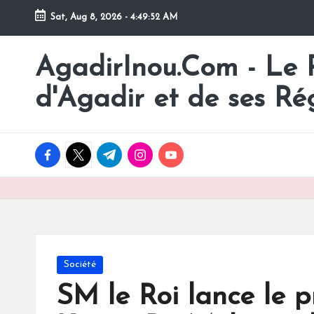
Sat, Aug 8, 2026
-
4:49:53 AM
Skip
to
AgadirInou.Com - Le Po
Toute
content
l'actualité
d'Agadir et de ses Ré
de
la
ville
facebook.com
twitter.com
t.me
instagram.com
youtube.com
d'Agadir
en
un
Clic!
Posted
Société
in
SM le Roi lance le p