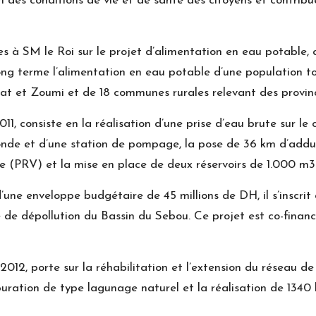
ion des conditions de vie et de santé des citoyens et contr
es à SM le Roi sur le projet d’alimentation en eau potable,
ng terme l’alimentation en eau potable d’une population t
at et Zoumi et de 18 communes rurales relevant des provi
11, consiste en la réalisation d’une prise d’eau brute sur l
onde et d’une station de pompage, la pose de 36 km d’adduc
rre (PRV) et la mise en place de deux réservoirs de 1.000 m3
’une enveloppe budgétaire de 45 millions de DH, il s’inscr
 de dépollution du Bassin du Sebou. Ce projet est co-fina
2012, porte sur la réhabilitation et l’extension du réseau de
uration de type lagunage naturel et la réalisation de 1340