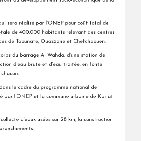
ibueront au développement socio-économique de la
 qui sera réalisé par l’ONEP pour coût total de
otale de 400.000 habitants relevant des centres
nces de Taounate, Ouazzane et Chefchaouen.
e corps du barrage Al Wahda, d’une station de
tion d’eau brute et d’eau traitée, en fonte
 chacun.
it dans le cadre du programme national de
ncé par l’ONEP et la commune urbaine de Kariat
 collecte d’eaux usées sur 28 km, la construction
 branchements.