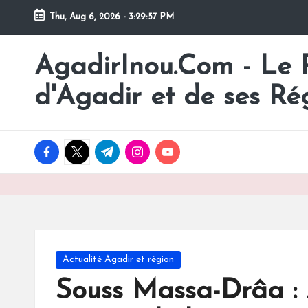
Thu, Aug 6, 2026
-
3:29:57 PM
Skip
to
AgadirInou.Com - Le Po
Toute
content
l'actualité
d'Agadir et de ses Ré
de
la
ville
facebook.com
twitter.com
t.me
instagram.com
youtube.com
d'Agadir
en
un
Clic!
Posted
Actualité Agadir et région
in
Souss Massa-Drâa : 