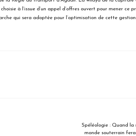
 la Régie du transport d’Agadir. La wilaya de la capitale du 
isie à l’issue d’un appel d’offres ouvert pour mener ce pro
che qui sera adoptée pour l’optimisation de cette gestion
Spéléologie : Quand la r
monde souterrain fera 