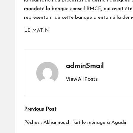
la réalisation du processus de gestion déléguée de
mandaté la banque conseil BMCE, qui avait été cho
représentant de cette banque a entamé la démar
LE MATIN
adminSmail
View All Posts
Post
Previous Post
navigation
Pêches : Akhannouch fait le ménage à Agadir