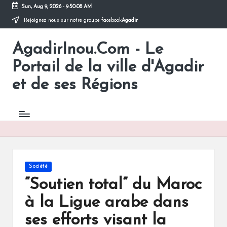
Sun, Aug 9, 2026
-
9:50:08 AM
Rejoignez nous sur notre groupe facebook
Agadir
Skip
to
AgadirInou.Com - Le
content
Toute
l'actualité
Portail de la ville d'Agadir
de
la
et de ses Régions
ville
d'Agadir
en
un
Clic!
Posted
Société
in
“Soutien total” du Maroc
à la Ligue arabe dans
ses efforts visant la